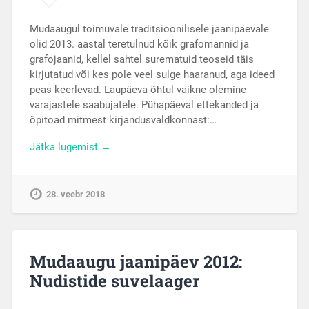
Mudaaugul toimuvale traditsioonilisele jaanipäevale
olid 2013. aastal teretulnud kõik grafomannid ja
grafojaanid, kellel sahtel surematuid teoseid täis
kirjutatud või kes pole veel sulge haaranud, aga ideed
peas keerlevad. Laupäeva õhtul vaikne olemine
varajastele saabujatele. Pühapäeval ettekanded ja
õpitoad mitmest kirjandusvaldkonnast:…
Jätka lugemist →
28. veebr 2018
Mudaaugu jaanipäev 2012:
Nudistide suvelaager