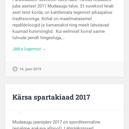
juba aastast 2011 Mudaaugu talus. Et suvekool leiab
aset teist korda, on kahtlemata tegemist pikaajalise
traditsiooniga. Kohal on maailmatasemel
repdildoloogid ja šamaniakid ning meelt lahutavad
kuumad kummiinglid. Kui eelmisel korral saime
tutvuda pendli hingeeluga,…
Jätka lugemist →
14. jaan 2019
Kärsa spartakiaad 2017
Mudaaugu jaanipäev 2017 on sporditeemaline
(esialgne ajakava allpool). Läbirääkimised