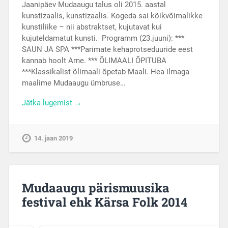
Jaanipäev Mudaaugu talus oli 2015. aastal
kunstizaalis, kunstizaalis. Kogeda sai kõikvõimalikke
kunstiliike – nii abstraktset, kujutavat kui
kujuteldamatut kunsti. Programm (23.juuni): ***
SAUN JA SPA ***Parimate kehaprotseduuride eest
kannab hoolt Arne. *** ÕLIMAALI ÕPITUBA
***Klassikalist õlimaali õpetab Maali. Hea ilmaga
maalime Mudaaugu ümbruse…
Jätka lugemist →
14. jaan 2019
Mudaaugu pärismuusika
festival ehk Kärsa Folk 2014