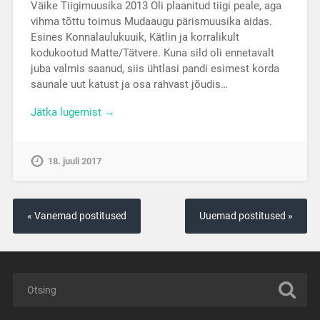
Väike Tiigimuusika 2013 Oli plaanitud tiigi peale, aga
vihma tõttu toimus Mudaaugu pärismuusika aidas.
Esines Konnalaulukuuik, Kätlin ja korralikult
kodukootud Matte/Tätvere. Kuna sild oli ennetavalt
juba valmis saanud, siis ühtlasi pandi esimest korda
saunale uut katust ja osa rahvast jõudis…
Jätka lugemist →
18. juuli 2017
« Vanemad postitused
Uuemad postitused »