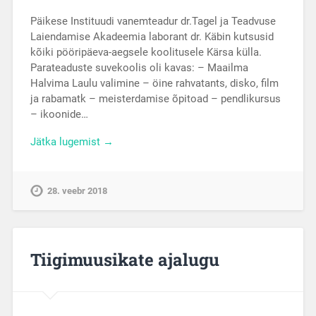
Päikese Instituudi vanemteadur dr.Tagel ja Teadvuse
Laiendamise Akadeemia laborant dr. Käbin kutsusid
kõiki pööripäeva-aegsele koolitusele Kärsa külla.
Parateaduste suvekoolis oli kavas: – Maailma
Halvima Laulu valimine – öine rahvatants, disko, film
ja rabamatk – meisterdamise õpitoad – pendlikursus
– ikoonide…
Jätka lugemist →
28. veebr 2018
Tiigimuusikate ajalugu