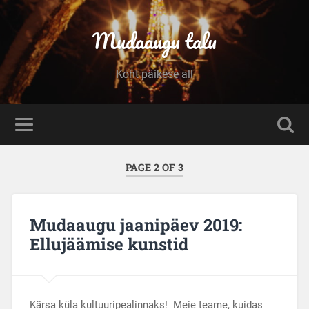
Mudaaugu talu
Koht päikese all
PAGE 2 OF 3
Mudaaugu jaanipäev 2019:
Ellujäämise kunstid
Kärsa küla kultuuripealinnaks! Meie teame, kuidas