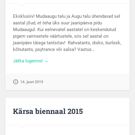
Eksklusiiv! Mudaaugu talu ja Augu talu ühendavad sel
aastal jõud, et teha üks suur jaanipäeva pidu
Mudaaugul. Kui eelnevatel aastatel on keskendutud
pigem vaimsetele väärtustele, siis sel aastal on
jaanipäev täiega tantsitav! Rahvatants, disko, burlesk,
kõhutants, psytrance või salsa? Vastus…
Jätka lugemist →
14. jaan 2019
Kärsa biennaal 2015