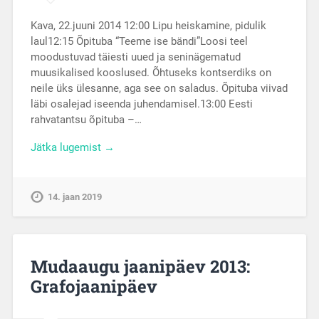
Kava, 22.juuni 2014 12:00 Lipu heiskamine, pidulik
laul12:15 Õpituba “Teeme ise bändi”Loosi teel
moodustuvad täiesti uued ja seninägematud
muusikalised kooslused. Õhtuseks kontserdiks on
neile üks ülesanne, aga see on saladus. Õpituba viivad
läbi osalejad iseenda juhendamisel.13:00 Eesti
rahvatantsu õpituba –…
Jätka lugemist →
14. jaan 2019
Mudaaugu jaanipäev 2013:
Grafojaanipäev