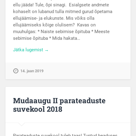
ellu jääda! Tule, õpi sinagi. Esialgsete andmete
kohaselt on lubanud tulla mitmed gurud õpetama
ellujäämise- ja elukunste. Mis võiks olla
ellujäämiseks kõige olulisem? Kavas on
muuhulgas: * Naiste sebimise õpituba * Meeste
sebimise õpituba * Mida hakata…
Jätka lugemist →
14. jaan 2019
Mudaaugu II parateaduste
suvekool 2018
Parateaduste suvekool tuleb taas! Tuntud headuses