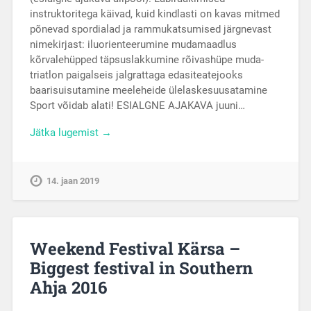
instruktoritega käivad, kuid kindlasti on kavas mitmed
põnevad spordialad ja rammukatsumised järgnevast
nimekirjast: iluorienteerumine mudamaadlus
kõrvalehüpped täpsuslakkumine rõivashüpe muda-
triatlon paigalseis jalgrattaga edasiteatejooks
baarisuisutamine meeleheide ülelaskesuusatamine
Sport võidab alati! ESIALGNE AJAKAVA juuni…
Jätka lugemist →
14. jaan 2019
Weekend Festival Kärsa –
Biggest festival in Southern
Ahja 2016